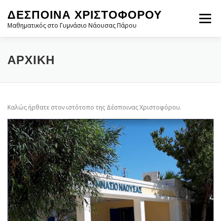
Προχωρήστε
ΔΈΣΠΟΙΝΑ ΧΡΙΣΤΟΦΌΡΟΥ
στο
Μενού
περιεχόμενο
Μαθηματικός στο Γυμνάσιο Νάουσας Πάρου
ΑΡΧΙΚΉ
ΜΑΘΗΜΑΤΙΚΆ ΓΥΜΝΑΣΊΟΥ
ΑΡΧΙΚΉ
ΕΠΙΚΟΙΝΩΝΊΑ
Καλώς ήρθατε στον ιστότοπο της Δέσποινας Χριστοφόρου.